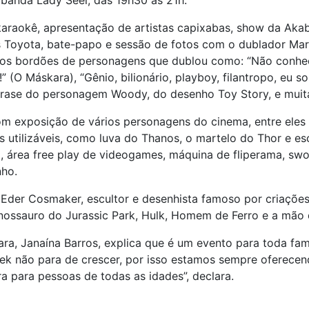
banda Lady Seel, das 19h30 às 21h.
karaokê, apresentação de artistas capixabas, show da Aka
s Toyota, bate-papo e sessão de fotos com o dublador Marc
osos bordões de personagens que dublou como: “Não conhe
 (O Máskara), “Gênio, bilionário, playboy, filantropo, eu
frase do personagem Woody, do desenho Toy Story, e muita
om exposição de vários personagens do cinema, entre ele
s utilizáveis, como luva do Thanos, o martelo do Thor e
o, área free play de videogames, máquina de fliperama, sw
nho.
, Eder Cosmaker, escultor e desenhista famoso por criaçõe
dinossauro do Jurassic Park, Hulk, Homem de Ferro e a mão
, Janaína Barros, explica que é um evento para toda famí
geek não para de crescer, por isso estamos sempre oferece
a para pessoas de todas as idades”, declara.