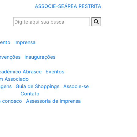
ASSOCIE-SE
ÁREA RESTRITA
ento
Imprensa
nvenções
Inaugurações
cadêmico Abrasce
Eventos
um Associado
agens
Guia de Shoppings
Associe-se
Contato
e conosco
Assessoria de Imprensa