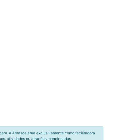
icam. A Abrasce atua exclusivamente como facilitadora
ços, atividades ou atrações mencionadas.