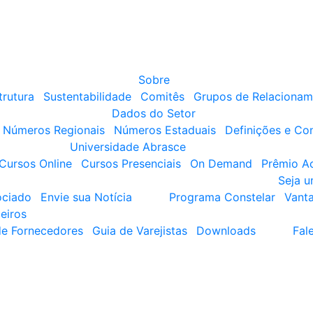
Sobre
trutura
Sustentabilidade
Comitês
Grupos de Relacionam
Dados do Setor
Números Regionais
Números Estaduais
Definições e Co
Universidade Abrasce
Cursos Online
Cursos Presenciais
On Demand
Prêmio A
Seja 
ociado
Envie sua Notícia
Programa Constelar
Vant
eiros
de Fornecedores
Guia de Varejistas
Downloads
Fal