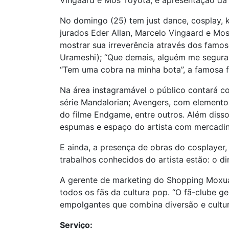
Vingaard e Mos Toyota, e apresentação da 
No domingo (25) tem just dance, cosplay, 
jurados Eder Allan, Marcelo Vingaard e Mo
mostrar sua irreverência através dos fam
Urameshi); “Que demais, alguém me segura!”
“Tem uma cobra na minha bota”, a famosa 
Na área instagramável o público contará c
série Mandalorian; Avengers, com elemento
do filme Endgame, entre outros. Além diss
espumas e espaço do artista com mercadi
E ainda, a presença de obras do cosplayer
trabalhos conhecidos do artista estão: o 
A gerente de marketing do Shopping Moxuara
todos os fãs da cultura pop. “O fã-clube 
empolgantes que combina diversão e cultur
Serviço: