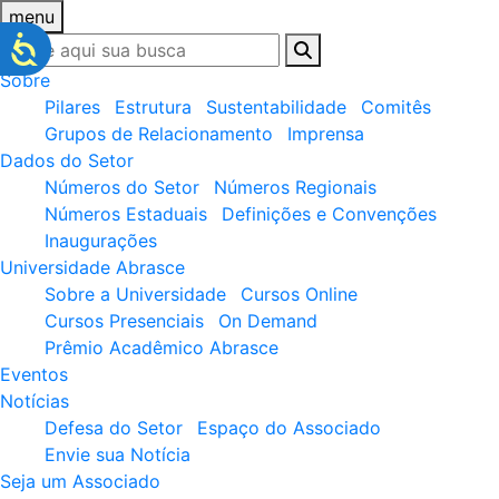
menu
Sobre
Pilares
Estrutura
Sustentabilidade
Comitês
Grupos de Relacionamento
Imprensa
Dados do Setor
Números do Setor
Números Regionais
Números Estaduais
Definições e Convenções
Inaugurações
Universidade Abrasce
Sobre a Universidade
Cursos Online
Cursos Presenciais
On Demand
Prêmio Acadêmico Abrasce
Eventos
Notícias
Defesa do Setor
Espaço do Associado
Envie sua Notícia
Seja um Associado