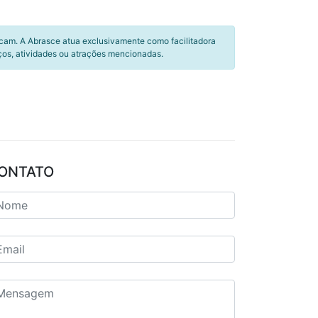
icam. A Abrasce atua exclusivamente como facilitadora
ços, atividades ou atrações mencionadas.
ONTATO