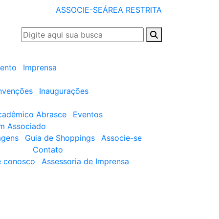
ASSOCIE-SE
ÁREA RESTRITA
ento
Imprensa
nvenções
Inaugurações
cadêmico Abrasce
Eventos
um Associado
agens
Guia de Shoppings
Associe-se
Contato
e conosco
Assessoria de Imprensa