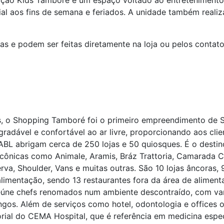
ação Kids Tamboré é um espaço voltado ao entretenimento 
al aos fins de semana e feriados. A unidade também reali
as e podem ser feitas diretamente na loja ou pelos contato
os, o Shopping Tamboré foi o primeiro empreendimento de 
radável e confortável ao ar livre, proporcionando aos cli
BL abrigam cerca de 250 lojas e 50 quiosques. É o destin
 icônicas como Animale, Aramis, Bráz Trattoria, Camarada 
serva, Shoulder, Vans e muitas outras. São 10 lojas âncoras,
alimentação, sendo 13 restaurantes fora da área de alimen
ne chefs renomados num ambiente descontraído, com varan
ingos. Além de serviços como hotel, odontologia e office
rial do CEMA Hospital, que é referência em medicina espe