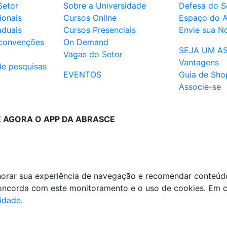
Setor
Sobre a Universidade
Defesa do S
ionais
Cursos Online
Espaço do 
aduais
Cursos Presenciais
Envie sua No
 convenções
On Demand
SEJA UM A
Vagas do Setor
Vantagens
de pesquisas
EVENTOS
Guia de Sho
Associe-se
E AGORA O APP DA ABRASCE
lhorar sua experiência de navegação e recomendar conteúd
 concorda com este monitoramento e o uso de cookies. Em 
cidade
.