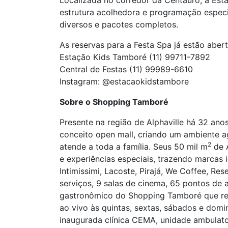
Localizada no corredor da Centauro, a Est
estrutura acolhedora e programação especi
diversos e pacotes completos.
As reservas para a Festa Spa já estão abert
Estação Kids Tamboré (11) 99711-7892
Central de Festas (11) 99989-6610
Instagram: @estacaokidstambore
Sobre o Shopping Tamboré
Presente na região de Alphaville há 32 an
conceito open mall, criando um ambiente ag
2
atende a toda a família. Seus 50 mil m
de A
e experiências especiais, trazendo marcas
Intimissimi, Lacoste, Pirajá, We Coffee, Re
serviços, 9 salas de cinema, 65 pontos de 
gastronômico do Shopping Tamboré que reú
ao vivo às quintas, sextas, sábados e dom
inaugurada clínica CEMA, unidade ambulato