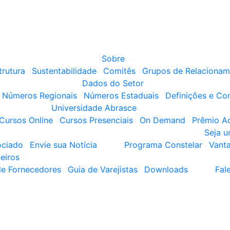
Sobre
trutura
Sustentabilidade
Comitês
Grupos de Relacionam
Dados do Setor
Números Regionais
Números Estaduais
Definições e Co
Universidade Abrasce
Cursos Online
Cursos Presenciais
On Demand
Prêmio A
Seja 
ociado
Envie sua Notícia
Programa Constelar
Vant
eiros
de Fornecedores
Guia de Varejistas
Downloads
Fal