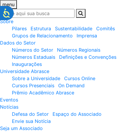
menu
Sobre
Pilares
Estrutura
Sustentabilidade
Comitês
Grupos de Relacionamento
Imprensa
Dados do Setor
Números do Setor
Números Regionais
Números Estaduais
Definições e Convenções
Inaugurações
Universidade Abrasce
Sobre a Universidade
Cursos Online
Cursos Presenciais
On Demand
Prêmio Acadêmico Abrasce
Eventos
Notícias
Defesa do Setor
Espaço do Associado
Envie sua Notícia
Seja um Associado