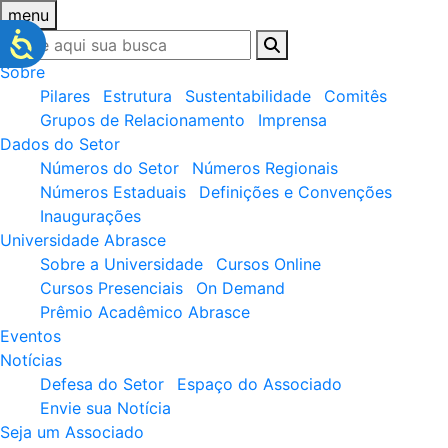
menu
Sobre
Pilares
Estrutura
Sustentabilidade
Comitês
Grupos de Relacionamento
Imprensa
Dados do Setor
Números do Setor
Números Regionais
Números Estaduais
Definições e Convenções
Inaugurações
Universidade Abrasce
Sobre a Universidade
Cursos Online
Cursos Presenciais
On Demand
Prêmio Acadêmico Abrasce
Eventos
Notícias
Defesa do Setor
Espaço do Associado
Envie sua Notícia
Seja um Associado