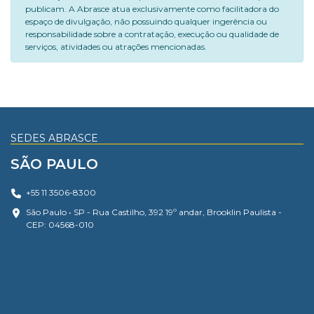
publicam. A Abrasce atua exclusivamente como facilitadora do
espaço de divulgação, não possuindo qualquer ingerência ou
responsabilidade sobre a contratação, execução ou qualidade de
serviços, atividades ou atrações mencionadas.
SEDES ABRASCE
SÃO PAULO
+55 11 3506-8300
São Paulo • SP - Rua Castilho, 392 19º andar, Brooklin Paulista -
CEP: 04568-010