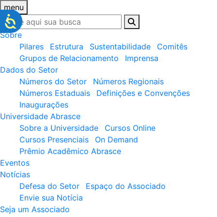
menu
Sobre
Pilares
Estrutura
Sustentabilidade
Comitês
Grupos de Relacionamento
Imprensa
Dados do Setor
Números do Setor
Números Regionais
Números Estaduais
Definições e Convenções
Inaugurações
Universidade Abrasce
Sobre a Universidade
Cursos Online
Cursos Presenciais
On Demand
Prêmio Acadêmico Abrasce
Eventos
Notícias
Defesa do Setor
Espaço do Associado
Envie sua Notícia
Seja um Associado