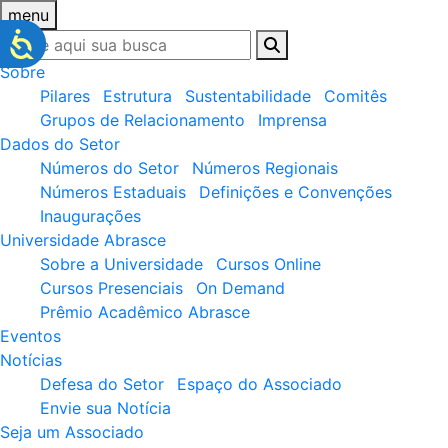
menu
Sobre
Pilares
Estrutura
Sustentabilidade
Comitês
Grupos de Relacionamento
Imprensa
Dados do Setor
Números do Setor
Números Regionais
Números Estaduais
Definições e Convenções
Inaugurações
Universidade Abrasce
Sobre a Universidade
Cursos Online
Cursos Presenciais
On Demand
Prêmio Acadêmico Abrasce
Eventos
Notícias
Defesa do Setor
Espaço do Associado
Envie sua Notícia
Seja um Associado