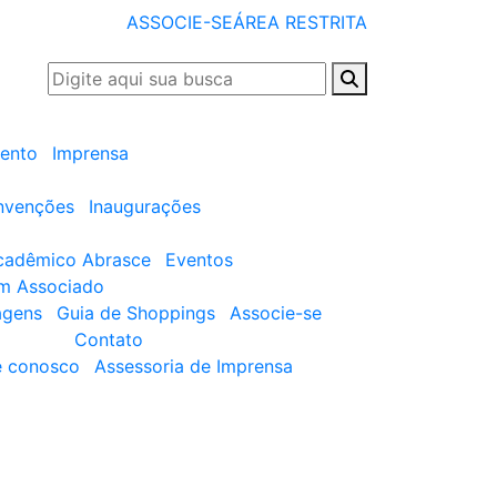
ASSOCIE-SE
ÁREA RESTRITA
ento
Imprensa
nvenções
Inaugurações
cadêmico Abrasce
Eventos
um Associado
agens
Guia de Shoppings
Associe-se
Contato
e conosco
Assessoria de Imprensa