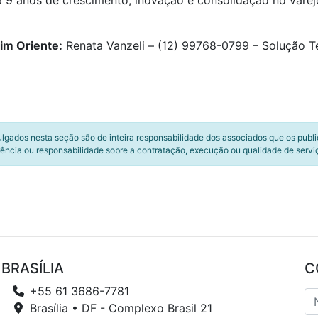
ra 9 anos de crescimento, inovação e consolidação no vare
im Oriente:
Renata Vanzeli – (12) 99768-0799 – Solução Te
ulgados nesta seção são de inteira responsabilidade dos associados que os publ
ência ou responsabilidade sobre a contratação, execução ou qualidade de servi
BRASÍLIA
C
+55 61 3686-7781
Brasília • DF - Complexo Brasil 21