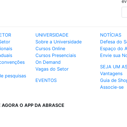
ev
ETOR
UNIVERSIDADE
NOTÍCIAS
Setor
Sobre a Universidade
Defesa do S
ionais
Cursos Online
Espaço do 
aduais
Cursos Presenciais
Envie sua No
 convenções
On Demand
SEJA UM A
Vagas do Setor
Vantagens
de pesquisas
EVENTOS
Guia de Sho
Associe-se
E AGORA O APP DA ABRASCE