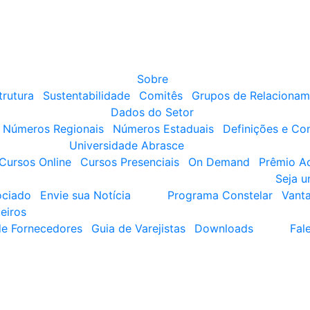
Sobre
trutura
Sustentabilidade
Comitês
Grupos de Relacionam
Dados do Setor
Números Regionais
Números Estaduais
Definições e Co
Universidade Abrasce
Cursos Online
Cursos Presenciais
On Demand
Prêmio A
Seja 
ociado
Envie sua Notícia
Programa Constelar
Vant
eiros
de Fornecedores
Guia de Varejistas
Downloads
Fal