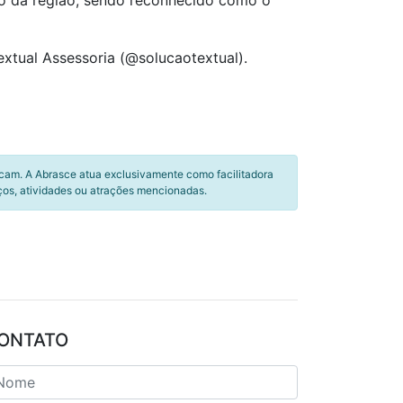
jo da região, sendo reconhecido como o
xtual Assessoria (@solucaotextual).
icam. A Abrasce atua exclusivamente como facilitadora
ços, atividades ou atrações mencionadas.
ONTATO