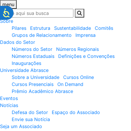
menu
Sobre
Pilares
Estrutura
Sustentabilidade
Comitês
Grupos de Relacionamento
Imprensa
Dados do Setor
Números do Setor
Números Regionais
Números Estaduais
Definições e Convenções
Inaugurações
Universidade Abrasce
Sobre a Universidade
Cursos Online
Cursos Presenciais
On Demand
Prêmio Acadêmico Abrasce
Eventos
Notícias
Defesa do Setor
Espaço do Associado
Envie sua Notícia
Seja um Associado