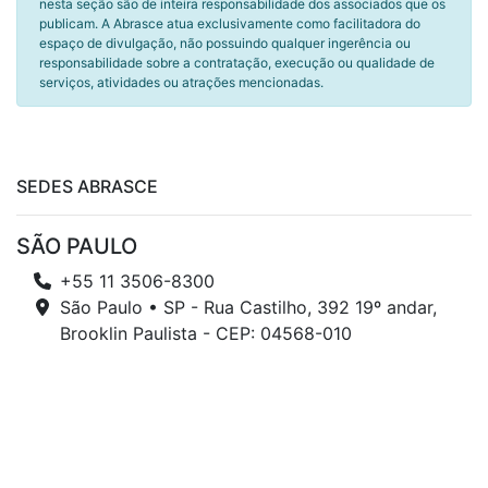
nesta seção são de inteira responsabilidade dos associados que os
publicam. A Abrasce atua exclusivamente como facilitadora do
espaço de divulgação, não possuindo qualquer ingerência ou
responsabilidade sobre a contratação, execução ou qualidade de
serviços, atividades ou atrações mencionadas.
SEDES ABRASCE
SÃO PAULO
+55 11 3506-8300
São Paulo • SP - Rua Castilho, 392 19º andar,
Brooklin Paulista - CEP: 04568-010