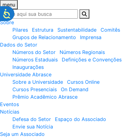
menu
Sobre
Pilares
Estrutura
Sustentabilidade
Comitês
Grupos de Relacionamento
Imprensa
Dados do Setor
Números do Setor
Números Regionais
Números Estaduais
Definições e Convenções
Inaugurações
Universidade Abrasce
Sobre a Universidade
Cursos Online
Cursos Presenciais
On Demand
Prêmio Acadêmico Abrasce
Eventos
Notícias
Defesa do Setor
Espaço do Associado
Envie sua Notícia
Seja um Associado