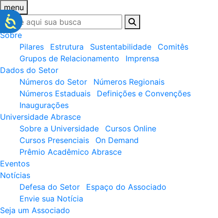
menu
Sobre
Pilares
Estrutura
Sustentabilidade
Comitês
Grupos de Relacionamento
Imprensa
Dados do Setor
Números do Setor
Números Regionais
Números Estaduais
Definições e Convenções
Inaugurações
Universidade Abrasce
Sobre a Universidade
Cursos Online
Cursos Presenciais
On Demand
Prêmio Acadêmico Abrasce
Eventos
Notícias
Defesa do Setor
Espaço do Associado
Envie sua Notícia
Seja um Associado