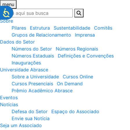
menu
Sobre
Pilares
Estrutura
Sustentabilidade
Comitês
Grupos de Relacionamento
Imprensa
Dados do Setor
Números do Setor
Números Regionais
Números Estaduais
Definições e Convenções
Inaugurações
Universidade Abrasce
Sobre a Universidade
Cursos Online
Cursos Presenciais
On Demand
Prêmio Acadêmico Abrasce
Eventos
Notícias
Defesa do Setor
Espaço do Associado
Envie sua Notícia
Seja um Associado