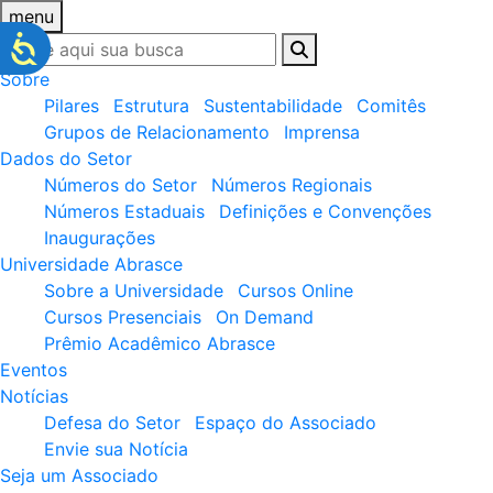
menu
Sobre
Pilares
Estrutura
Sustentabilidade
Comitês
Grupos de Relacionamento
Imprensa
Dados do Setor
Números do Setor
Números Regionais
Números Estaduais
Definições e Convenções
Inaugurações
Universidade Abrasce
Sobre a Universidade
Cursos Online
Cursos Presenciais
On Demand
Prêmio Acadêmico Abrasce
Eventos
Notícias
Defesa do Setor
Espaço do Associado
Envie sua Notícia
Seja um Associado