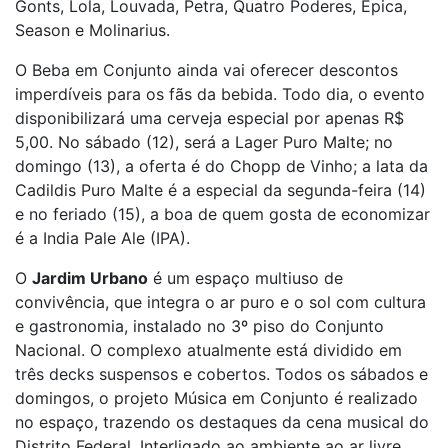
Gonts, Lola, Louvada, Petra, Quatro Poderes, Épica,
Season e Molinarius.
O Beba em Conjunto ainda vai oferecer descontos
imperdíveis para os fãs da bebida. Todo dia, o evento
disponibilizará uma cerveja especial por apenas R$
5,00. No sábado (12), será a Lager Puro Malte; no
domingo (13), a oferta é do Chopp de Vinho; a lata da
Cadildis Puro Malte é a especial da segunda-feira (14)
e no feriado (15), a boa de quem gosta de economizar
é a India Pale Ale (IPA).
O
Jardim Urbano
é um espaço multiuso de
convivência, que integra o ar puro e o sol com cultura
e gastronomia, instalado no 3º piso do Conjunto
Nacional. O complexo atualmente está dividido em
três decks suspensos e cobertos. Todos os sábados e
domingos, o projeto Música em Conjunto é realizado
no espaço, trazendo os destaques da cena musical do
Distrito Federal. Interligado ao ambiente ao ar livre