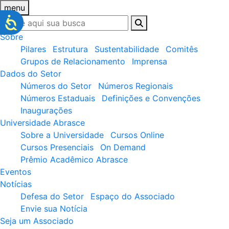
menu
Sobre
Pilares
Estrutura
Sustentabilidade
Comitês
Grupos de Relacionamento
Imprensa
Dados do Setor
Números do Setor
Números Regionais
Números Estaduais
Definições e Convenções
Inaugurações
Universidade Abrasce
Sobre a Universidade
Cursos Online
Cursos Presenciais
On Demand
Prêmio Acadêmico Abrasce
Eventos
Notícias
Defesa do Setor
Espaço do Associado
Envie sua Notícia
Seja um Associado