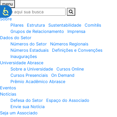
menu
Sobre
Pilares
Estrutura
Sustentabilidade
Comitês
Grupos de Relacionamento
Imprensa
Dados do Setor
Números do Setor
Números Regionais
Números Estaduais
Definições e Convenções
Inaugurações
Universidade Abrasce
Sobre a Universidade
Cursos Online
Cursos Presenciais
On Demand
Prêmio Acadêmico Abrasce
Eventos
Notícias
Defesa do Setor
Espaço do Associado
Envie sua Notícia
Seja um Associado