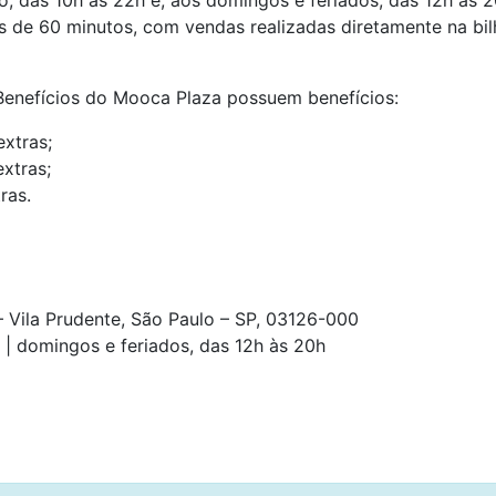
, das 10h às 22h e, aos domingos e feriados, das 12h às 
 de 60 minutos, com vendas realizadas diretamente na bil
Benefícios do Mooca Plaza possuem benefícios:
xtras;
xtras;
ras.
 Vila Prudente, São Paulo – SP, 03126-000
| domingos e feriados, das 12h às 20h