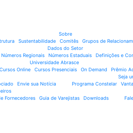
Sobre
trutura
Sustentabilidade
Comitês
Grupos de Relacionam
Dados do Setor
Números Regionais
Números Estaduais
Definições e Co
Universidade Abrasce
Cursos Online
Cursos Presenciais
On Demand
Prêmio A
Seja 
ociado
Envie sua Notícia
Programa Constelar
Vant
eiros
de Fornecedores
Guia de Varejistas
Downloads
Fal