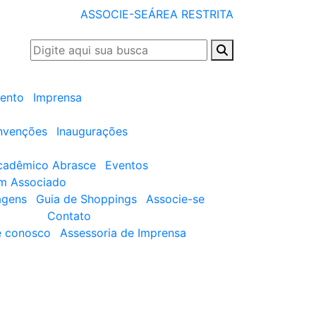
ASSOCIE-SE
ÁREA RESTRITA
ento
Imprensa
nvenções
Inaugurações
cadêmico Abrasce
Eventos
um Associado
agens
Guia de Shoppings
Associe-se
Contato
e conosco
Assessoria de Imprensa