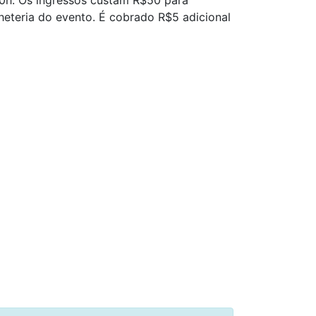
20h. Os ingressos custam R$50 para
heteria do evento. É cobrado R$5 adicional