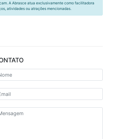
icam. A Abrasce atua exclusivamente como facilitadora
ços, atividades ou atrações mencionadas.
ONTATO