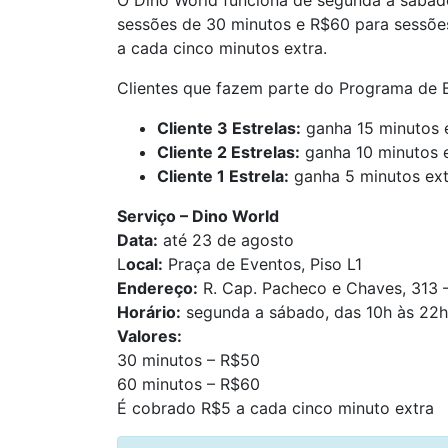
O Dino World funciona de segunda à sábado
sessões de 30 minutos e R$60 para sessões
a cada cinco minutos extra.
Clientes que fazem parte do Programa de 
Cliente 3 Estrelas:
ganha 15 minutos e
Cliente 2 Estrelas:
ganha 10 minutos e
Cliente 1 Estrela:
ganha 5 minutos ext
Serviço – Dino World
Data:
até 23 de agosto
L
ocal:
Praça de Eventos, Piso L1
Endereço:
R. Cap. Pacheco e Chaves, 313 –
Horário:
segunda a sábado, das 10h às 22h 
Valores:
30 minutos – R$50
60 minutos – R$60
É cobrado R$5 a cada cinco minuto extra