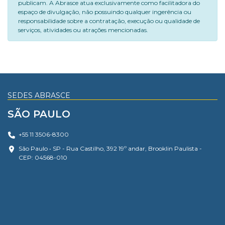
publicam. A Abrasce atua exclusivamente como facilitadora do
espaço de divulgação, não possuindo qualquer ingerência ou
responsabilidade sobre a contratação, execução ou qualidade de
serviços, atividades ou atrações mencionadas.
SEDES ABRASCE
SÃO PAULO
+55 11 3506-8300
São Paulo • SP - Rua Castilho, 392 19º andar, Brooklin Paulista -
CEP: 04568-010