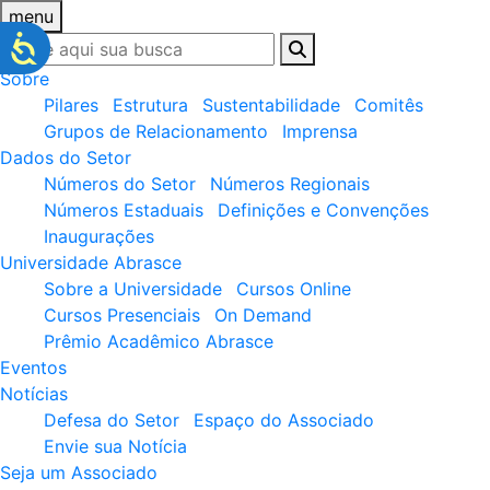
menu
Sobre
Pilares
Estrutura
Sustentabilidade
Comitês
Grupos de Relacionamento
Imprensa
Dados do Setor
Números do Setor
Números Regionais
Números Estaduais
Definições e Convenções
Inaugurações
Universidade Abrasce
Sobre a Universidade
Cursos Online
Cursos Presenciais
On Demand
Prêmio Acadêmico Abrasce
Eventos
Notícias
Defesa do Setor
Espaço do Associado
Envie sua Notícia
Seja um Associado