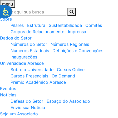
menu
Sobre
Pilares
Estrutura
Sustentabilidade
Comitês
Grupos de Relacionamento
Imprensa
Dados do Setor
Números do Setor
Números Regionais
Números Estaduais
Definições e Convenções
Inaugurações
Universidade Abrasce
Sobre a Universidade
Cursos Online
Cursos Presenciais
On Demand
Prêmio Acadêmico Abrasce
Eventos
Notícias
Defesa do Setor
Espaço do Associado
Envie sua Notícia
Seja um Associado