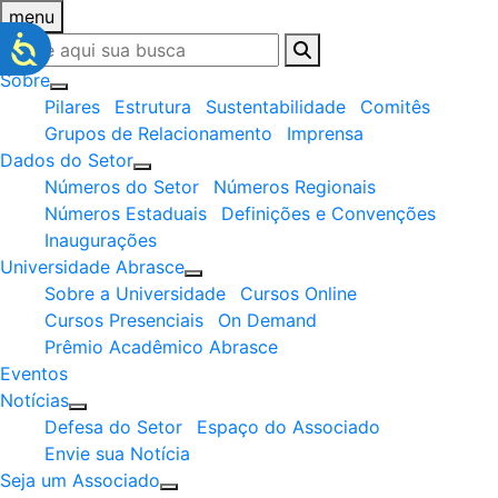
menu
Sobre
Pilares
Estrutura
Sustentabilidade
Comitês
Grupos de Relacionamento
Imprensa
Dados do Setor
Números do Setor
Números Regionais
Números Estaduais
Definições e Convenções
Inaugurações
Universidade Abrasce
Sobre a Universidade
Cursos Online
Cursos Presenciais
On Demand
Prêmio Acadêmico Abrasce
Eventos
Notícias
Defesa do Setor
Espaço do Associado
Envie sua Notícia
Seja um Associado