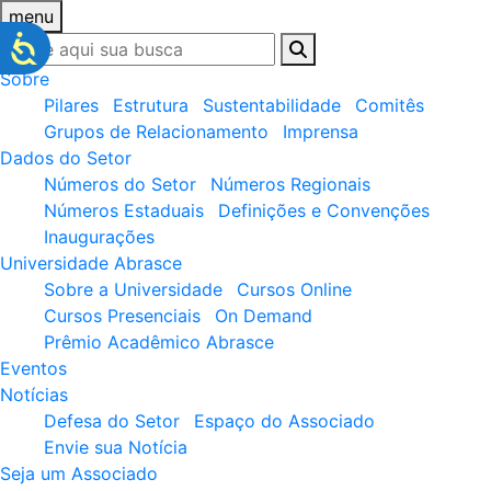
menu
Sobre
Pilares
Estrutura
Sustentabilidade
Comitês
Grupos de Relacionamento
Imprensa
Dados do Setor
Números do Setor
Números Regionais
Números Estaduais
Definições e Convenções
Inaugurações
Universidade Abrasce
Sobre a Universidade
Cursos Online
Cursos Presenciais
On Demand
Prêmio Acadêmico Abrasce
Eventos
Notícias
Defesa do Setor
Espaço do Associado
Envie sua Notícia
Seja um Associado