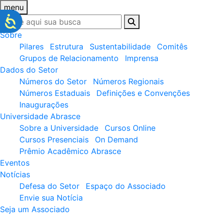
menu
Sobre
Pilares
Estrutura
Sustentabilidade
Comitês
Grupos de Relacionamento
Imprensa
Dados do Setor
Números do Setor
Números Regionais
Números Estaduais
Definições e Convenções
Inaugurações
Universidade Abrasce
Sobre a Universidade
Cursos Online
Cursos Presenciais
On Demand
Prêmio Acadêmico Abrasce
Eventos
Notícias
Defesa do Setor
Espaço do Associado
Envie sua Notícia
Seja um Associado