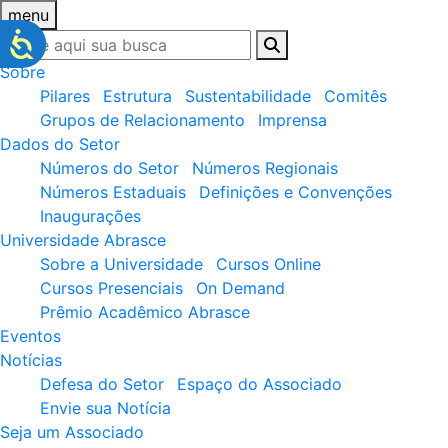
menu
Sobre
Pilares
Estrutura
Sustentabilidade
Comitês
Grupos de Relacionamento
Imprensa
Dados do Setor
Números do Setor
Números Regionais
Números Estaduais
Definições e Convenções
Inaugurações
Universidade Abrasce
Sobre a Universidade
Cursos Online
Cursos Presenciais
On Demand
Prêmio Acadêmico Abrasce
Eventos
Notícias
Defesa do Setor
Espaço do Associado
Envie sua Notícia
Seja um Associado