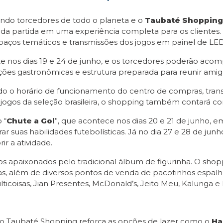
do torcedores de todo o planeta e o
Taubaté Shopping
da partida em uma experiência completa para os cliente
paços temáticos e transmissões dos jogos em painel de LED
 nos dias 19 e 24 de junho, e os torcedores poderão acom
es gastronômicas e estrutura preparada para reunir amigos
todo o horário de funcionamento do centro de compras, trans
jogos da seleção brasileira, o shopping também contará co
 “
Chute a Gol
”, que acontece nos dias 20 e 21 de junho, e
ar suas habilidades futebolísticas. Já no dia 27 e 28 de jun
ir a atividade.
s apaixonados pelo tradicional álbum de figurinha. O sho
as, além de diversos pontos de venda de pacotinhos espa
ulticoisas, Jian Presentes, McDonald’s, Jeito Meu, Kalunga
 o Taubaté Shopping reforça as opções de lazer como o
Ha