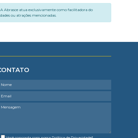
. A Abrasce atua exclusivamente como facilitadora do
vidades ou atrações mencionadas.
CONTATO
Você concorda com nossa
Política de Privacidade
*