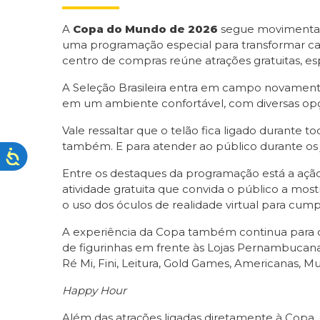
A
Copa do Mundo de 2026
segue movimentan
uma programação especial para transformar ca
centro de compras reúne atrações gratuitas, es
A Seleção Brasileira entra em campo novamente
em um ambiente confortável, com diversas opçõ
Vale ressaltar que o telão fica ligado durante 
também. E para atender ao público durante os 
Entre os destaques da programação está a ação
atividade gratuita que convida o público a mostr
o uso dos óculos de realidade virtual para cumpr
A experiência da Copa também continua para o
de figurinhas em frente às Lojas Pernambucan
Ré Mi, Fini, Leitura, Gold Games, Americanas, M
Happy Hour
Além das atrações ligadas diretamente à Copa,