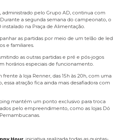
, administrado pelo Grupo AD, continua com
s. Durante a segunda semana do campeonato, o
 instalado na Praça de Alimentação.
panhar as partidas por meio de um telão de led
 e familiares.
mitindo as outras partidas e pré e pós-jogos
m horários especiais de funcionamento.
m frente à loja Renner, das 15h às 20h, com uma
ho, essa atração fica ainda mais desafiadora com
pping mantém um ponto exclusivo para troca
lhados pelo empreendimento, como as lojas Dó
 e Pernambucanas.
ppy Hour
, iniciativa realizada todas as quintas-