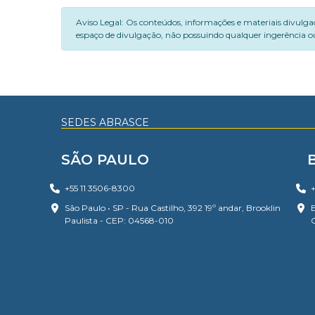
Aviso Legal: Os conteúdos, informações e materiais divulga
espaço de divulgação, não possuindo qualquer ingerência ou
SEDES ABRASCE
SÃO PAULO
+55 11 3506-8300
+
São Paulo • SP - Rua Castilho, 392 19º andar, Brooklin
B
Paulista - CEP: 04568-010