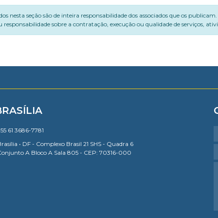
dos nesta seção são de inteira responsabilidade dos associados que os publicam
 responsabilidade sobre a contratação, execução ou qualidade de serviços, ati
BRASÍLIA
55 61 3686-7781
rasília • DF - Complexo Brasil 21 SHS - Quadra 6
Conjunto A Bloco A Sala 805 - CEP: 70316-000