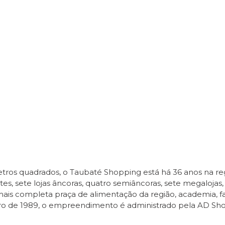
ros quadrados, o Taubaté Shopping está há 36 anos na reg
télites, sete lojas âncoras, quatro semiâncoras, sete megaloj
mais completa praça de alimentação da região, academia, f
de 1989, o empreendimento é administrado pela AD Shoppi