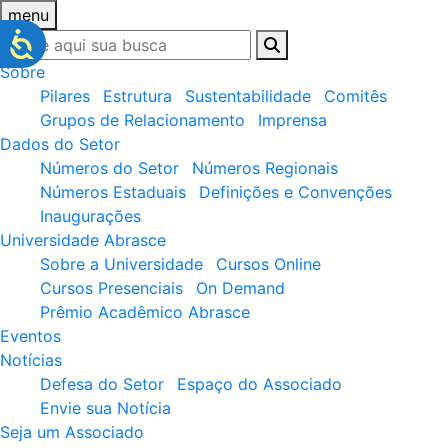
menu
Sobre
Pilares
Estrutura
Sustentabilidade
Comitês
Grupos de Relacionamento
Imprensa
Dados do Setor
Números do Setor
Números Regionais
Números Estaduais
Definições e Convenções
Inaugurações
Universidade Abrasce
Sobre a Universidade
Cursos Online
Cursos Presenciais
On Demand
Prêmio Acadêmico Abrasce
Eventos
Notícias
Defesa do Setor
Espaço do Associado
Envie sua Notícia
Seja um Associado