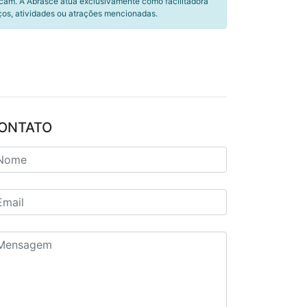
icam. A Abrasce atua exclusivamente como facilitadora
ços, atividades ou atrações mencionadas.
ONTATO