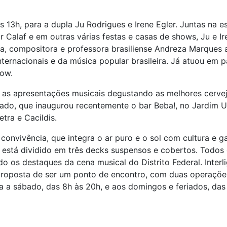
3h, para a dupla Ju Rodrigues e Irene Egler. Juntas na es
Calaf e em outras várias festas e casas de shows, Ju e I
ora, compositora e professora brasiliense Andreza Marques 
nternacionais e da música popular brasileira. Já atuou em
how.
s apresentações musicais degustando as melhores cervejas
do, que inaugurou recentemente o bar Beba!, no Jardim Urb
tra e Cacildis.
onvivência, que integra o ar puro e o sol com cultura e g
está dividido em três decks suspensos e cobertos. Todos
o os destaques da cena musical do Distrito Federal. Inter
 proposta de ser um ponto de encontro, com duas operaçõe
a a sábado, das 8h às 20h, e aos domingos e feriados, das