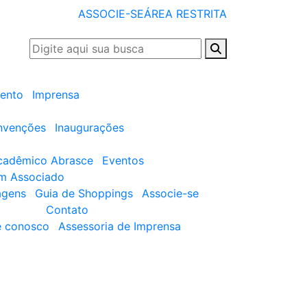
ASSOCIE-SE
ÁREA RESTRITA
ento
Imprensa
nvenções
Inaugurações
cadêmico Abrasce
Eventos
um Associado
agens
Guia de Shoppings
Associe-se
Contato
e conosco
Assessoria de Imprensa