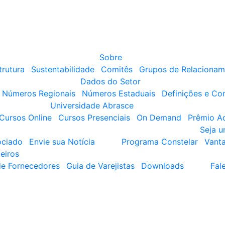
Sobre
trutura
Sustentabilidade
Comitês
Grupos de Relacionam
Dados do Setor
Números Regionais
Números Estaduais
Definições e Co
Universidade Abrasce
Cursos Online
Cursos Presenciais
On Demand
Prêmio A
Seja 
ociado
Envie sua Notícia
Programa Constelar
Vant
eiros
de Fornecedores
Guia de Varejistas
Downloads
Fal