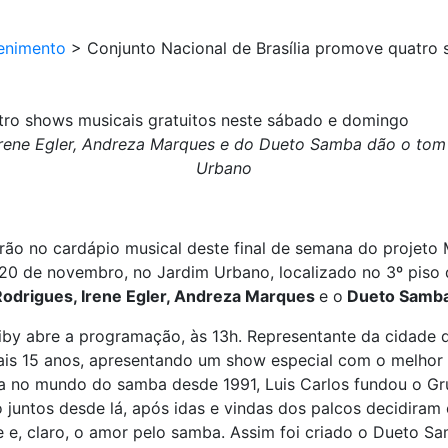
enimento
>
Conjunto Nacional de Brasília promove quatro 
tro shows musicais gratuitos neste sábado e domingo
 Irene Egler, Andreza Marques e do Dueto Samba dão o tom
Urbano
tarão no cardápio musical deste final de semana do projet
e 20 de novembro, no Jardim Urbano, localizado no 3º piso
Rodrigues, Irene Egler, Andreza Marques
e o
Dueto Samba
by abre a programação, às 13h. Representante da cidade d
mais 15 anos, apresentando um show especial com o melho
a no mundo do samba desde 1991, Luis Carlos fundou o Gr
untos desde lá, após idas e vindas dos palcos decidiram c
ue e, claro, o amor pelo samba. Assim foi criado o Dueto 