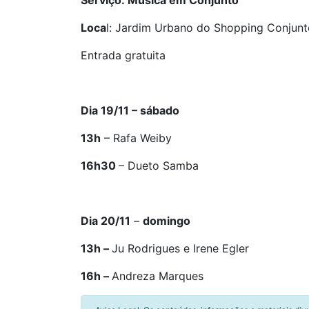
Serviço: Música em Conjunto
Loca
l: Jardim Urbano do Shopping Conjunto
Entrada gratuita
Dia 19/11 – sábado
13h
– Rafa Weiby
16h30
– Dueto Samba
Dia 20/11
–
domingo
13h –
Ju Rodrigues e Irene Egler
16h –
Andreza Marques