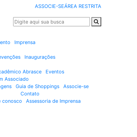
ASSOCIE-SE
ÁREA RESTRITA
ento
Imprensa
nvenções
Inaugurações
cadêmico Abrasce
Eventos
um Associado
agens
Guia de Shoppings
Associe-se
Contato
e conosco
Assessoria de Imprensa