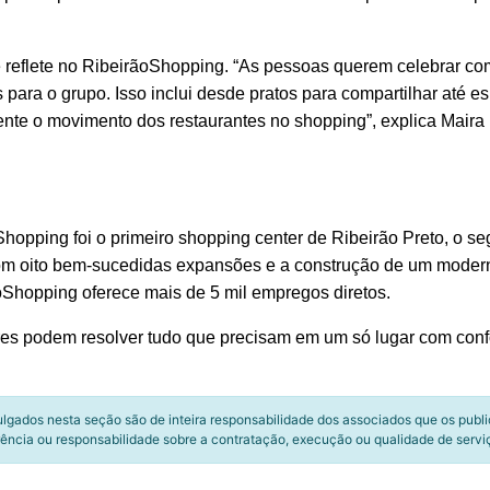
 reflete no RibeirãoShopping. “As pessoas querem celebrar co
para o grupo. Isso inclui desde pratos para compartilhar até 
nte o movimento dos restaurantes no shopping”, explica Maira 
opping foi o primeiro shopping center de Ribeirão Preto, o se
a com oito bem-sucedidas expansões e a construção de um mode
oShopping oferece mais de 5 mil empregos diretos.
s podem resolver tudo que precisam em um só lugar com confor
ulgados nesta seção são de inteira responsabilidade dos associados que os publ
ência ou responsabilidade sobre a contratação, execução ou qualidade de servi