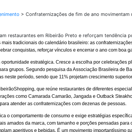
enimento
>
Confraternizações de fim de ano movimentam r
m restaurantes em Ribeirão Preto e reforçam tendência p
is tradicionais do calendário brasileiro: as confraternizações
brar conquistas, reforçar vínculos e encerrar o ano com boa g
 oportunidade estratégica. Cresce a escolha por celebrações p
para grupos. Segundo pesquisa da Associação Brasileira de Ba
 neste período, sendo que 11% projetam crescimento superior
RibeirãoShopping, que reúne restaurantes de diferentes especi
Operações como Camarada Camarão, Jangada e Outback Steakho
 para atender as confraternizações com dezenas de pessoas.
ica o comportamento de consumo e exige estratégias específ
ais amados da marca, com tamanho e porções pensadas para co
lam aperitivos e bebidas. É um movimento importantíssimo para