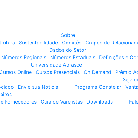
Sobre
trutura
Sustentabilidade
Comitês
Grupos de Relacionam
Dados do Setor
Números Regionais
Números Estaduais
Definições e Co
Universidade Abrasce
Cursos Online
Cursos Presenciais
On Demand
Prêmio A
Seja 
ociado
Envie sua Notícia
Programa Constelar
Vant
eiros
de Fornecedores
Guia de Varejistas
Downloads
Fal