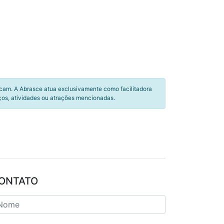
icam. A Abrasce atua exclusivamente como facilitadora
ços, atividades ou atrações mencionadas.
ONTATO