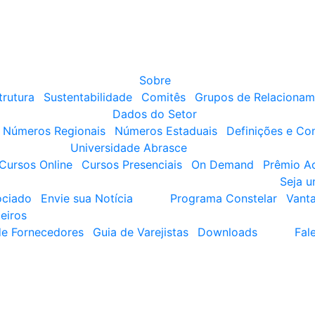
Sobre
trutura
Sustentabilidade
Comitês
Grupos de Relacionam
Dados do Setor
Números Regionais
Números Estaduais
Definições e Co
Universidade Abrasce
Cursos Online
Cursos Presenciais
On Demand
Prêmio A
Seja 
ociado
Envie sua Notícia
Programa Constelar
Vant
eiros
de Fornecedores
Guia de Varejistas
Downloads
Fal