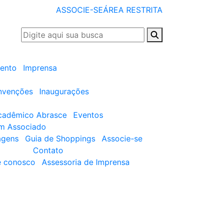
ASSOCIE-SE
ÁREA RESTRITA
ento
Imprensa
nvenções
Inaugurações
cadêmico Abrasce
Eventos
um Associado
agens
Guia de Shoppings
Associe-se
Contato
e conosco
Assessoria de Imprensa