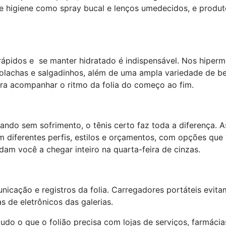
ns de higiene como spray bucal e lenços umedecidos, e pro
rápidos e se manter hidratado é indispensável. Nos hiperm
bolachas e salgadinhos, além de uma ampla variedade de be
ara acompanhar o ritmo da folia do começo ao fim.
ando sem sofrimento, o tênis certo faz toda a diferença.
m diferentes perfis, estilos e orçamentos, com opções qu
dam você a chegar inteiro na quarta-feira de cinzas.
unicação e registros da folia. Carregadores portáteis evit
s de eletrônicos das galerias.
udo o que o folião precisa com lojas de serviços, farmáci