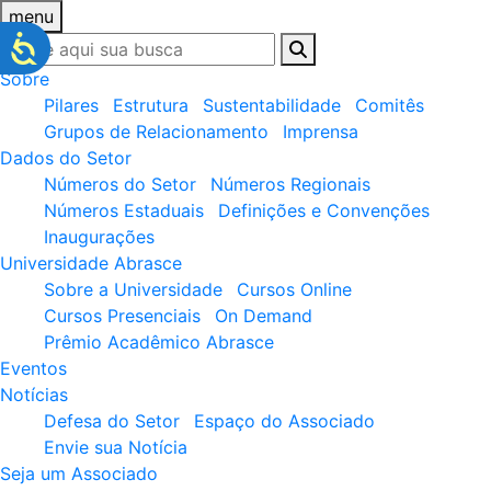
menu
Sobre
Pilares
Estrutura
Sustentabilidade
Comitês
Grupos de Relacionamento
Imprensa
Dados do Setor
Números do Setor
Números Regionais
Números Estaduais
Definições e Convenções
Inaugurações
Universidade Abrasce
Sobre a Universidade
Cursos Online
Cursos Presenciais
On Demand
Prêmio Acadêmico Abrasce
Eventos
Notícias
Defesa do Setor
Espaço do Associado
Envie sua Notícia
Seja um Associado