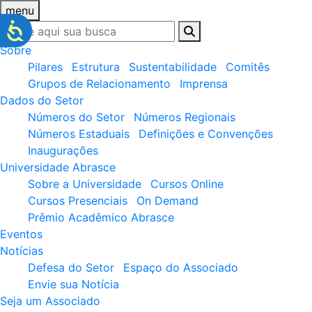
menu
Sobre
Pilares
Estrutura
Sustentabilidade
Comitês
Grupos de Relacionamento
Imprensa
Dados do Setor
Números do Setor
Números Regionais
Números Estaduais
Definições e Convenções
Inaugurações
Universidade Abrasce
Sobre a Universidade
Cursos Online
Cursos Presenciais
On Demand
Prêmio Acadêmico Abrasce
Eventos
Notícias
Defesa do Setor
Espaço do Associado
Envie sua Notícia
Seja um Associado