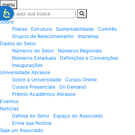
menu
Sobre
Pilares
Estrutura
Sustentabilidade
Comitês
Grupos de Relacionamento
Imprensa
Dados do Setor
Números do Setor
Números Regionais
Números Estaduais
Definições e Convenções
Inaugurações
Universidade Abrasce
Sobre a Universidade
Cursos Online
Cursos Presenciais
On Demand
Prêmio Acadêmico Abrasce
Eventos
Notícias
Defesa do Setor
Espaço do Associado
Envie sua Notícia
Seja um Associado