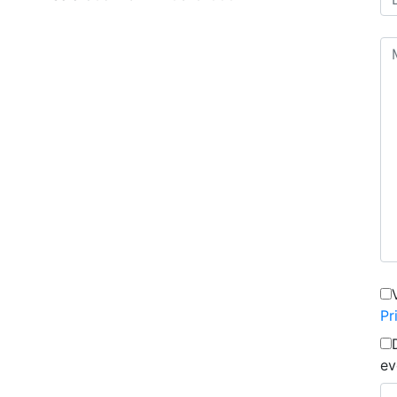
Pr
ev