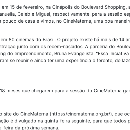
 em 15 de fevereiro, na Cinépolis do Boulevard Shopping, 
Manuella, Caleb e Miguel, respectivamente, para a sessão e
 pouco de casa e vimos, no CineMaterna, uma boa maneira
em 80 cinemas do Brasil. O projeto existe há mais de 14 ano
tração junto com os recém-nascidos. A parceria do Boul
ng do empreendimento, Bruna Evangelista. “Essa iniciativ
m se reunir e ainda ter uma experiência diferente, de laze
18 meses que chegarem para a sessão do CineMaterna gan
no site do CineMaterna (https://cinematerna.org.br/), que 
ação é divulgado na quinta-feira seguinte, para que todo
a-feira da próxima semana.