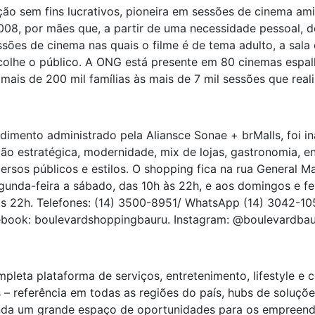
o sem fins lucrativos, pioneira em sessões de cinema am
008, por mães que, a partir de uma necessidade pessoal, 
ssões de cinema nas quais o filme é de tema adulto, a sal
colhe o público. A ONG está presente em 80 cinemas espa
u mais de 200 mil famílias às mais de 7 mil sessões que real
imento administrado pela Aliansce Sonae + brMalls, foi 
ção estratégica, modernidade, mix de lojas, gastronomia, e
ersos públicos e estilos. O shopping fica na rua General 
gunda-feira a sábado, das 10h às 22h, e aos domingos e fe
às 22h. Telefones: (14) 3500-8951/ WhatsApp (14) 3042-105
book: boulevardshoppingbauru. Instagram: @boulevardbau
mpleta plataforma de serviços, entretenimento, lifestyle e
– referência em todas as regiões do país, hubs de soluçõe
ainda um grande espaço de oportunidades para os empreend