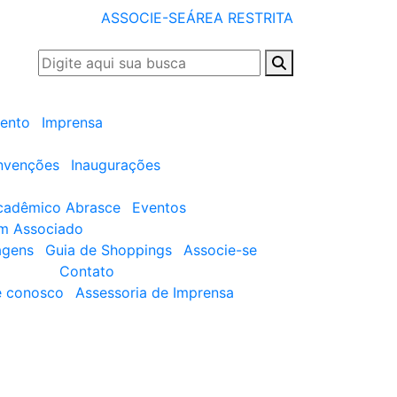
ASSOCIE-SE
ÁREA RESTRITA
ento
Imprensa
nvenções
Inaugurações
cadêmico Abrasce
Eventos
um Associado
agens
Guia de Shoppings
Associe-se
Contato
e conosco
Assessoria de Imprensa