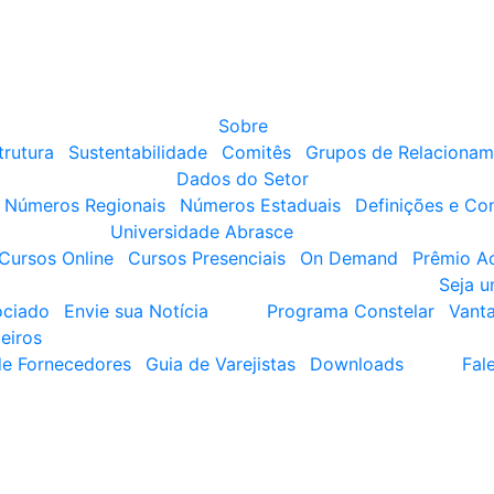
Sobre
trutura
Sustentabilidade
Comitês
Grupos de Relacionam
Dados do Setor
Números Regionais
Números Estaduais
Definições e Co
Universidade Abrasce
Cursos Online
Cursos Presenciais
On Demand
Prêmio A
Seja 
ociado
Envie sua Notícia
Programa Constelar
Vant
eiros
de Fornecedores
Guia de Varejistas
Downloads
Fal