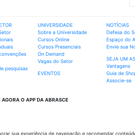
ETOR
UNIVERSIDADE
NOTÍCIAS
Setor
Sobre a Universidade
Defesa do S
ionais
Cursos Online
Espaço do 
aduais
Cursos Presenciais
Envie sua No
 convenções
On Demand
SEJA UM A
Vagas do Setor
Vantagens
de pesquisas
EVENTOS
Guia de Sho
Associe-se
E AGORA O APP DA ABRASCE
lhorar sua experiência de navegação e recomendar conteúd