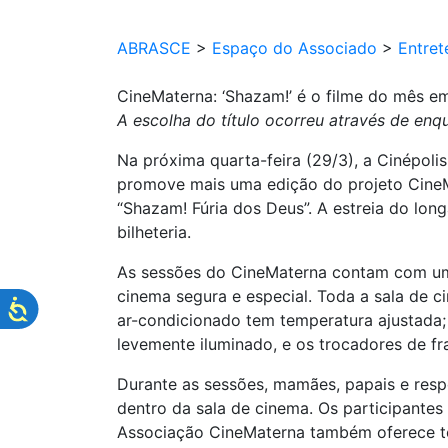
ABRASCE
>
Espaço do Associado
>
Entret
CineMaterna: ‘Shazam!’ é o filme do mês e
A escolha do título ocorreu através de enqu
Na próxima quarta-feira (29/3), a Cinépol
promove mais uma edição do projeto CineM
“Shazam! Fúria dos Deus”. A estreia do lon
bilheteria.
As sessões do CineMaterna contam com uma
cinema segura e especial. Toda a sala de c
ar-condicionado tem temperatura ajustada
levemente iluminado, e os trocadores de fra
Durante as sessões, mamães, papais e respo
dentro da sala de cinema. Os participantes
Associação CineMaterna também oferece to