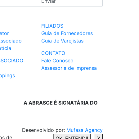
FILIADOS
etor
Guia de Fornecedores
Associado
Guia de Varejistas
tícia
CONTATO
SSOCIADO
Fale Conosco
Assessoria de Imprensa
ppings
A ABRASCE É SIGNATÁRIA DO
Desenvolvido por:
Mufasa Agency
os de
OK, ENTENDI!
X