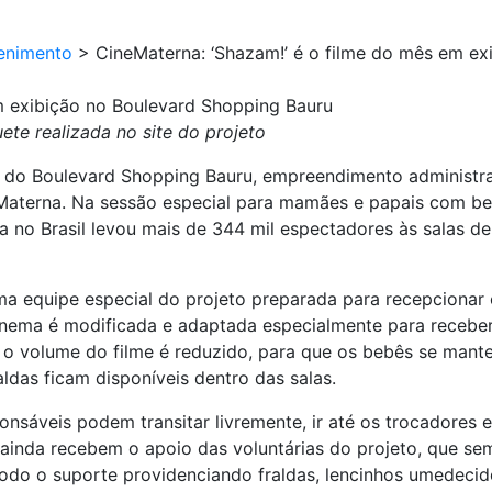
enimento
>
CineMaterna: ‘Shazam!’ é o filme do mês em e
m exibição no Boulevard Shopping Bauru
ete realizada no site do projeto
is do Boulevard Shopping Bauru, empreendimento administra
aterna. Na sessão especial para mamães e papais com beb
ga no Brasil levou mais de 344 mil espectadores às salas d
 equipe especial do projeto preparada para recepcionar
inema é modificada e adaptada especialmente para receber
; o volume do filme é reduzido, para que os bebês se man
ldas ficam disponíveis dentro das salas.
nsáveis podem transitar livremente, ir até os trocadores 
 ainda recebem o apoio das voluntárias do projeto, que sem
do o suporte providenciando fraldas, lencinhos umedecid