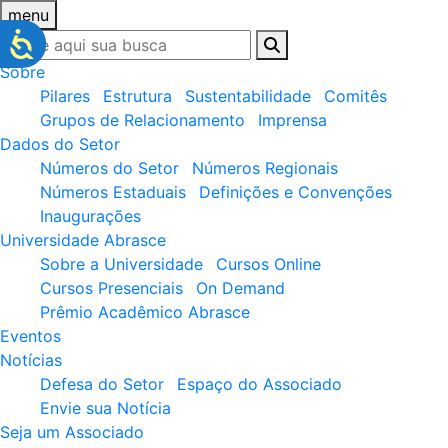
menu
Sobre
Pilares
Estrutura
Sustentabilidade
Comitês
Grupos de Relacionamento
Imprensa
Dados do Setor
Números do Setor
Números Regionais
Números Estaduais
Definições e Convenções
Inaugurações
Universidade Abrasce
Sobre a Universidade
Cursos Online
Cursos Presenciais
On Demand
Prêmio Acadêmico Abrasce
Eventos
Notícias
Defesa do Setor
Espaço do Associado
Envie sua Notícia
Seja um Associado