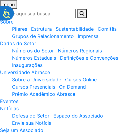
menu
Sobre
Pilares
Estrutura
Sustentabilidade
Comitês
Grupos de Relacionamento
Imprensa
Dados do Setor
Números do Setor
Números Regionais
Números Estaduais
Definições e Convenções
Inaugurações
Universidade Abrasce
Sobre a Universidade
Cursos Online
Cursos Presenciais
On Demand
Prêmio Acadêmico Abrasce
Eventos
Notícias
Defesa do Setor
Espaço do Associado
Envie sua Notícia
Seja um Associado