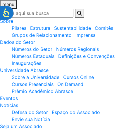
menu
Sobre
Pilares
Estrutura
Sustentabilidade
Comitês
Grupos de Relacionamento
Imprensa
Dados do Setor
Números do Setor
Números Regionais
Números Estaduais
Definições e Convenções
Inaugurações
Universidade Abrasce
Sobre a Universidade
Cursos Online
Cursos Presenciais
On Demand
Prêmio Acadêmico Abrasce
Eventos
Notícias
Defesa do Setor
Espaço do Associado
Envie sua Notícia
Seja um Associado