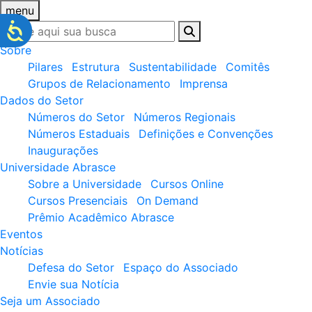
menu
Sobre
Pilares
Estrutura
Sustentabilidade
Comitês
Grupos de Relacionamento
Imprensa
Dados do Setor
Números do Setor
Números Regionais
Números Estaduais
Definições e Convenções
Inaugurações
Universidade Abrasce
Sobre a Universidade
Cursos Online
Cursos Presenciais
On Demand
Prêmio Acadêmico Abrasce
Eventos
Notícias
Defesa do Setor
Espaço do Associado
Envie sua Notícia
Seja um Associado