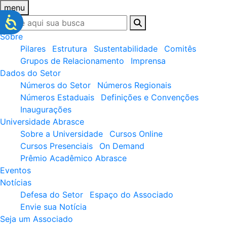
menu
Sobre
Pilares
Estrutura
Sustentabilidade
Comitês
Grupos de Relacionamento
Imprensa
Dados do Setor
Números do Setor
Números Regionais
Números Estaduais
Definições e Convenções
Inaugurações
Universidade Abrasce
Sobre a Universidade
Cursos Online
Cursos Presenciais
On Demand
Prêmio Acadêmico Abrasce
Eventos
Notícias
Defesa do Setor
Espaço do Associado
Envie sua Notícia
Seja um Associado