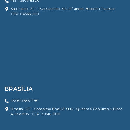
+55 11 3506-8300
São Paulo • SP - Rua Castilho, 392 19º andar, Brooklin Paulista -
CEP: 04568-010
BRASÍLIA
+55 61 3686-7781
Brasília • DF - Complexo Brasil 21 SHS - Quadra 6 Conjunto A Bloco
A Sala 805 - CEP: 70316-000