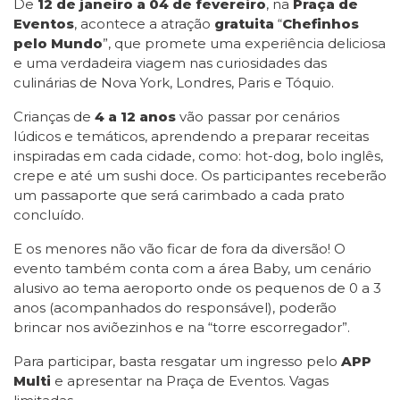
De
12 de janeiro a 04 de fevereiro
, na
Praça de
Eventos
, acontece a atração
gratuita
“
Chefinhos
pelo Mundo
”, que promete uma experiência deliciosa
e uma verdadeira viagem nas curiosidades das
culinárias de Nova York, Londres, Paris e Tóquio.
Crianças de
4 a 12 anos
vão passar por cenários
lúdicos e temáticos, aprendendo a preparar receitas
inspiradas em cada cidade, como: hot-dog, bolo inglês,
crepe e até um sushi doce. Os participantes receberão
um passaporte que será carimbado a cada prato
concluído.
E os menores não vão ficar de fora da diversão! O
evento também conta com a área Baby, um cenário
alusivo ao tema aeroporto onde os pequenos de 0 a 3
anos (acompanhados do responsável), poderão
brincar nos aviõezinhos e na “torre escorregador”.
Para participar, basta resgatar um ingresso pelo
APP
Multi
e apresentar na Praça de Eventos. Vagas