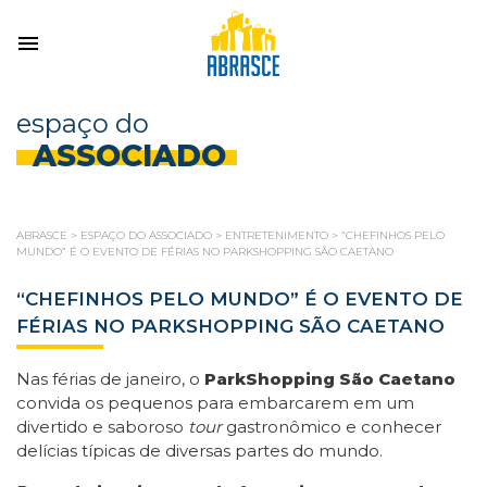
espaço do
ASSOCIADO
ABRASCE
>
ESPAÇO DO ASSOCIADO
>
ENTRETENIMENTO
>
“CHEFINHOS PELO
MUNDO” É O EVENTO DE FÉRIAS NO PARKSHOPPING SÃO CAETANO
“CHEFINHOS PELO MUNDO” É O EVENTO DE
FÉRIAS NO PARKSHOPPING SÃO CAETANO
Nas férias de janeiro, o
ParkShopping São Caetano
convida os pequenos para embarcarem em um
divertido e saboroso
tour
gastronômico e conhecer
delícias típicas de diversas partes do mundo.