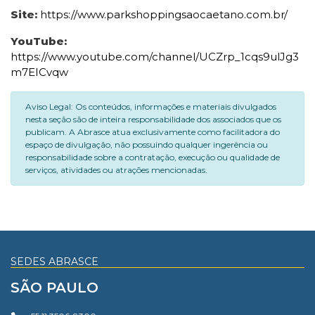
Site:
https://www.parkshoppingsaocaetano.com.br/
YouTube:
https://www.youtube.com/channel/UCZrp_1cqs9ulJg3
m7EICvqw
Aviso Legal: Os conteúdos, informações e materiais divulgados
nesta seção são de inteira responsabilidade dos associados que os
publicam. A Abrasce atua exclusivamente como facilitadora do
espaço de divulgação, não possuindo qualquer ingerência ou
responsabilidade sobre a contratação, execução ou qualidade de
serviços, atividades ou atrações mencionadas.
SEDES ABRASCE
SÃO PAULO