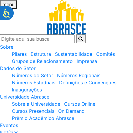
menu
Sobre
Pilares
Estrutura
Sustentabilidade
Comitês
Grupos de Relacionamento
Imprensa
Dados do Setor
Números do Setor
Números Regionais
Números Estaduais
Definições e Convenções
Inaugurações
Universidade Abrasce
Sobre a Universidade
Cursos Online
Cursos Presenciais
On Demand
Prêmio Acadêmico Abrasce
Eventos
Notícias