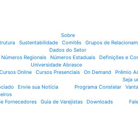
Sobre
trutura
Sustentabilidade
Comitês
Grupos de Relacionam
Dados do Setor
Números Regionais
Números Estaduais
Definições e Co
Universidade Abrasce
Cursos Online
Cursos Presenciais
On Demand
Prêmio A
Seja 
ociado
Envie sua Notícia
Programa Constelar
Vant
eiros
de Fornecedores
Guia de Varejistas
Downloads
Fal