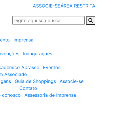
ASSOCIE-SE
ÁREA RESTRITA
ento
Imprensa
nvenções
Inaugurações
cadêmico Abrasce
Eventos
um Associado
agens
Guia de Shoppings
Associe-se
Contato
e conosco
Assessoria de Imprensa