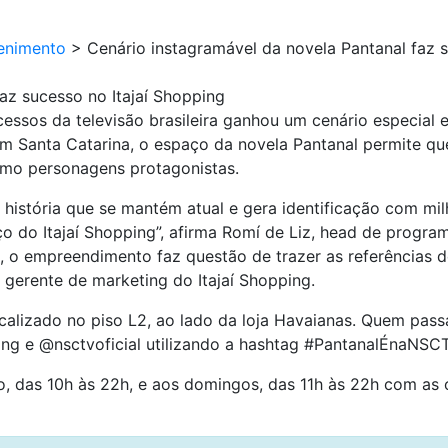
enimento
>
Cenário instagramável da novela Pantanal faz s
az sucesso no Itajaí Shopping
essos da televisão brasileira ganhou um cenário especial 
m Santa Catarina, o espaço da novela Pantanal permite qu
mo personagens protagonistas.
a história que se mantém atual e gera identificação com m
ço do Itajaí Shopping”, afirma Romí de Liz, head de progr
, o empreendimento faz questão de trazer as referências
, gerente de marketing do Itajaí Shopping.
alizado no piso L2, ao lado da loja Havaianas. Quem passar
ping e @nsctvoficial utilizando a hashtag #PantanalÉnaNSCT
o, das 10h às 22h, e aos domingos, das 11h às 22h com as 