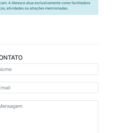
icam. A Abrasce atua exclusivamente como facilitadora
ços, atividades ou atrações mencionadas.
ONTATO