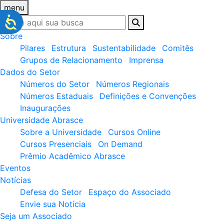
menu
Sobre
Pilares
Estrutura
Sustentabilidade
Comitês
Grupos de Relacionamento
Imprensa
Dados do Setor
Números do Setor
Números Regionais
Números Estaduais
Definições e Convenções
Inaugurações
Universidade Abrasce
Sobre a Universidade
Cursos Online
Cursos Presenciais
On Demand
Prêmio Acadêmico Abrasce
Eventos
Notícias
Defesa do Setor
Espaço do Associado
Envie sua Notícia
Seja um Associado