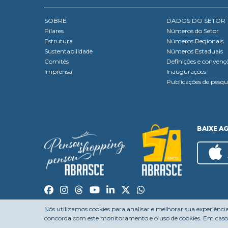
SOBRE
DADOS DO SETOR
Pilares
Números do Setor
Estrutura
Números Regionais
Sustentabilidade
Números Estaduais
Comitês
Definições e convenç
Imprensa
Inaugurações
Publicações de pesqu
BAIXE A
Nós utilizamos cookies para analisar e melhorar sua experiênci
concorda com este monitoramento e o uso de cookies. Em caso 