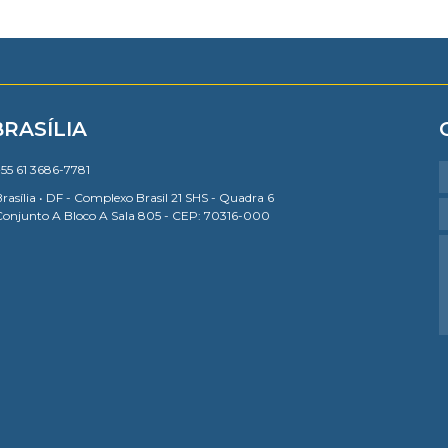
BRASÍLIA
55 61 3686-7781
rasília • DF - Complexo Brasil 21 SHS - Quadra 6
Conjunto A Bloco A Sala 805 - CEP: 70316-000