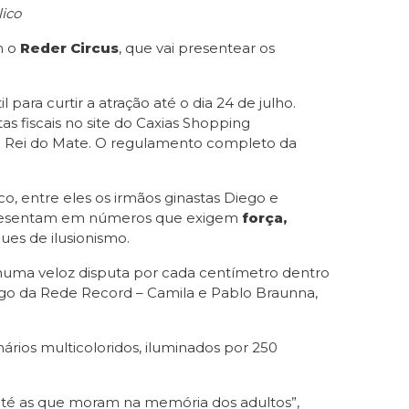
ico
m o
Reder Circus
, que vai presentear os
l para curtir a atração até o dia 24 de julho.
as fiscais no site do Caxias Shopping
oja Rei do Mate. O regulamento completo da
o, entre eles os irmãos ginastas Diego e
 apresentam em números que exigem
força,
es de ilusionismo.
s numa veloz disputa por cada centímetro dentro
igo da Rede Record – Camila e Pablo Braunna,
rios multicoloridos, iluminados por 250
té as que moram na memória dos adultos”,