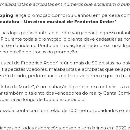
 malabaristas e acrobatas em números que encantam o públ
pping
lança promoção Comprou Ganhou em parceria co
cadabra – Um circo musical de Frederico Reder’
.
s lojas participantes, o cliente vai ganhar 1 ingresso infanti
PF durante toda a promoção, o cliente deve cadastrar as not
irar seu brinde no Ponto de Trocas, localizado próximo à l
e no balcão de trocas da promoção.
cal de Frederico Reder’ reúne mais de 50 artistas no palc
 trapezistas voadores, malabaristas e acrobatas que se
 em tecido, performances no trapézio aéreo e quatro truqu
“Globo da Morte”, é uma atração à parte, com motociclista
iar também o talento dos vencedores do reality Canta Com
estra ao longo de todo o espetáculo.
tizada conta com um telão de 100 metros quadrados e cená
nças de todas as gerações, desde quem brinca em 2022 a