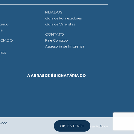
FILIADOS
Guia de Fornecedores
ciado
Guia de Varejistas
ia
CONTATO
OCIADO
Fale Conosco
Assessoria de Imprensa
ings
A ABRASCE É SIGNATÁRIA DO
 você
OK, ENTENDI!
X
Desenvolvido por:
Mufasa Agency