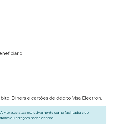
eficiário.
bito, Diners e cartões de débito Visa Electron.
. A Abrasce atua exclusivamente como facilitadora do
vidades ou atrações mencionadas.