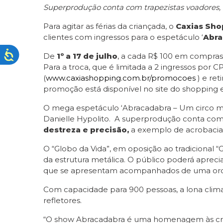
Superprodução conta com trapezistas voadores,
Para agitar as férias da criançada, o
Caxias Sho
clientes com ingressos para o espetáculo ‘
Abra
De
1º a 17 de julho
, a cada R$ 100 em compras na
Para a troca, que é limitada a 2 ingressos por C
(
www.caxiashopping.com.br/promocoes
) e ret
promoção está disponível no site do shopping 
O mega espetáculo ‘Abracadabra – Um circo musi
Danielle Hypolito. A superprodução conta com
destreza e precisão,
a exemplo de acrobacias
O “Globo da Vida”, em oposição ao tradicional 
da estrutura metálica. O público poderá aprec
que se apresentam acompanhados de uma orqu
Com capacidade para 900 pessoas, a lona clima
refletores.
“O show Abracadabra é uma homenagem às cria