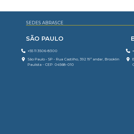
SEDES ABRASCE
SÃO PAULO
+55 11 3506-8300
+
São Paulo • SP - Rua Castilho, 392 19º andar, Brooklin
B
Paulista - CEP: 04568-010