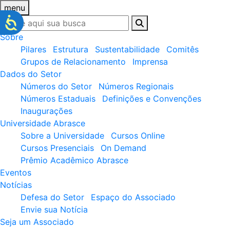
menu
Sobre
Pilares
Estrutura
Sustentabilidade
Comitês
Grupos de Relacionamento
Imprensa
Dados do Setor
Números do Setor
Números Regionais
Números Estaduais
Definições e Convenções
Inaugurações
Universidade Abrasce
Sobre a Universidade
Cursos Online
Cursos Presenciais
On Demand
Prêmio Acadêmico Abrasce
Eventos
Notícias
Defesa do Setor
Espaço do Associado
Envie sua Notícia
Seja um Associado