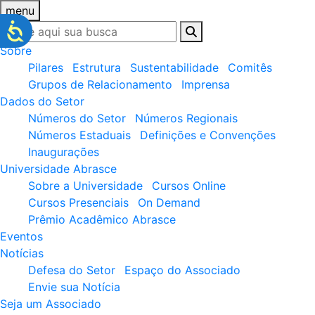
menu
Sobre
Pilares
Estrutura
Sustentabilidade
Comitês
Grupos de Relacionamento
Imprensa
Dados do Setor
Números do Setor
Números Regionais
Números Estaduais
Definições e Convenções
Inaugurações
Universidade Abrasce
Sobre a Universidade
Cursos Online
Cursos Presenciais
On Demand
Prêmio Acadêmico Abrasce
Eventos
Notícias
Defesa do Setor
Espaço do Associado
Envie sua Notícia
Seja um Associado