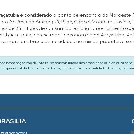
çatuba é considerado o ponto de encontro do Noroeste Pau
nto Antônio de Araranguá, Bilac, Gabriel Monteiro, Lavínia,
mais de 3 milhões de consumidores, o empreendimento conta 
ntribuem para o crescimento econômico de Araçatuba. Ref
sempre em busca de novidades no mix de produtos e serviç
dos nesta seção são de inteira responsabilidade dos associados que os publicam
 responsabilidade sobre a contratação, execução ou qualidade de serviços, ati
BRASÍLIA
55 61 3686-7781