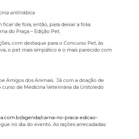
ina antirrábica
car de fora, então, para deixar a folia
na do Praça – Edição Pet.
rações, com destaque para o Concurso Pet, às
iativa, o pet mais simpático e o mais parecido com
be Amigos dos Animais. Já com a doação de
o curso de Medicina Veterinária da Unitoledo
ba.com.br/agenda/carna-no-praca-edicao-
egue no dia do evento. As rações arrecadadas