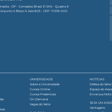
rasília • DF - Complexo Brasil 21 SHS - Quadra 6
Conjunto A Bloco A Sala 805 - CEP: 70316-000
UNIVERSIDADE
NOTÍCIAS
Sobre a Universidade
Defesa do Setor
Cursos Online
Espaço do Asso
Cursos Presenciais
Envie sua Notíc
ões
On Demand
SEJA UM ASS
Vagas do Setor
Vantagens
isas