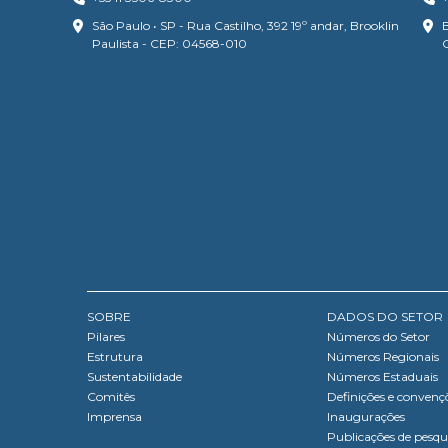
São Paulo • SP - Rua Castilho, 392 19º andar, Brooklin
B
Paulista - CEP: 04568-010
SOBRE
DADOS DO SETOR
Pilares
Números do Setor
Estrutura
Números Regionais
Sustentabilidade
Números Estaduais
Comitês
Definições e convenç
Imprensa
Inaugurações
Publicações de pesqu