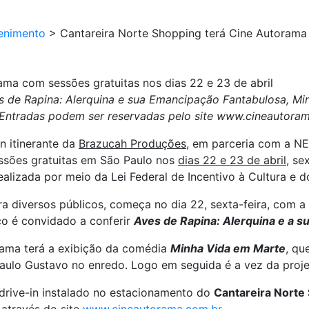
enimento
>
Cantareira Norte Shopping terá Cine Autorama 
ama com sessões gratuitas nos dias 22 e 23 de abril
ves de Rapina: Alerquina e sua Emancipação Fantabulosa, 
Entradas podem ser reservadas pelo site www.cineautora
in itinerante da
Brazucah Produções
, em parceria com a NE
essões gratuitas em São Paulo nos
dias 22 e 23 de abril
, se
 realizada por meio da Lei Federal de Incentivo à Cultura e
ra diversos públicos, começa no dia 22, sexta-feira, com a
co é convidado a conferir
Aves de Rapina: Alerquina e a 
orama terá a exibição da comédia
Minha Vida em Marte
, qu
Paulo Gustavo no enredo. Logo em seguida é a vez da pro
drive-in instalado no estacionamento do
Cantareira Norte