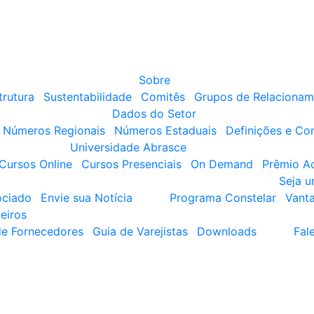
Sobre
trutura
Sustentabilidade
Comitês
Grupos de Relacionam
Dados do Setor
Números Regionais
Números Estaduais
Definições e Co
Universidade Abrasce
Cursos Online
Cursos Presenciais
On Demand
Prêmio A
Seja 
ociado
Envie sua Notícia
Programa Constelar
Vant
eiros
de Fornecedores
Guia de Varejistas
Downloads
Fal