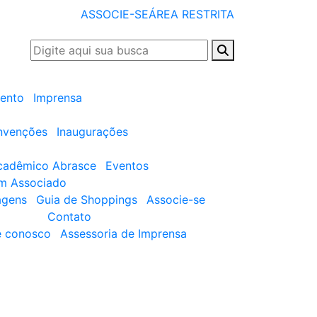
ASSOCIE-SE
ÁREA RESTRITA
ento
Imprensa
nvenções
Inaugurações
cadêmico Abrasce
Eventos
um Associado
agens
Guia de Shoppings
Associe-se
Contato
e conosco
Assessoria de Imprensa