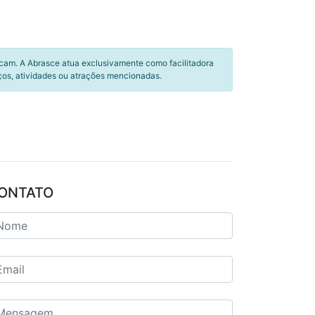
icam. A Abrasce atua exclusivamente como facilitadora
ços, atividades ou atrações mencionadas.
ONTATO