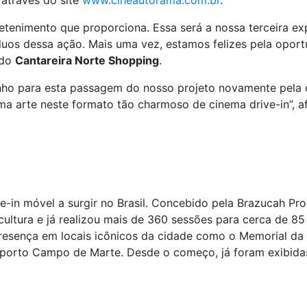
 através do site
www.cineautorama.com.br
.
etenimento que proporciona. Essa será a nossa terceira ex
duos dessa ação. Mais uma vez, estamos felizes pela oportu
 do
Cantareira Norte Shopping
.
o para esta passagem do nosso projeto novamente pela c
ima arte neste formato tão charmoso de cinema drive-in”, 
e-in móvel a surgir no Brasil. Concebido pela Brazucah P
cultura e já realizou mais de 360 sessões para cerca de 
 presença em locais icônicos da cidade como o Memorial da A
oporto Campo de Marte. Desde o começo, já foram exibidas