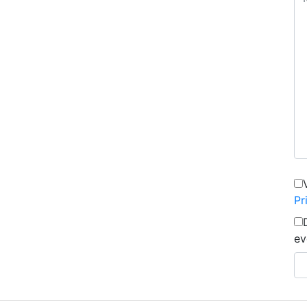
Pr
ev