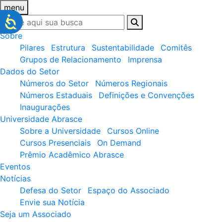
menu
Sobre
Pilares
Estrutura
Sustentabilidade
Comitês
Grupos de Relacionamento
Imprensa
Dados do Setor
Números do Setor
Números Regionais
Números Estaduais
Definições e Convenções
Inaugurações
Universidade Abrasce
Sobre a Universidade
Cursos Online
Cursos Presenciais
On Demand
Prêmio Acadêmico Abrasce
Eventos
Notícias
Defesa do Setor
Espaço do Associado
Envie sua Notícia
Seja um Associado