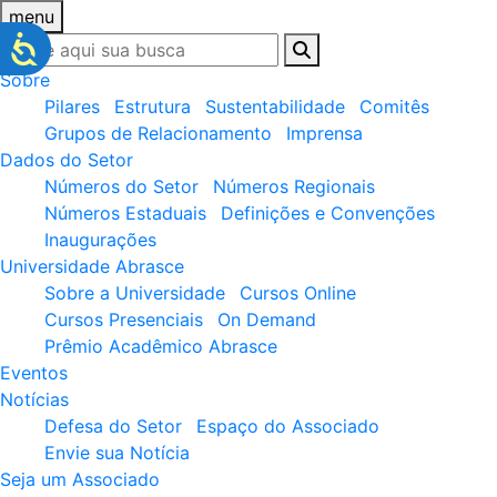
menu
Sobre
Pilares
Estrutura
Sustentabilidade
Comitês
Grupos de Relacionamento
Imprensa
Dados do Setor
Números do Setor
Números Regionais
Números Estaduais
Definições e Convenções
Inaugurações
Universidade Abrasce
Sobre a Universidade
Cursos Online
Cursos Presenciais
On Demand
Prêmio Acadêmico Abrasce
Eventos
Notícias
Defesa do Setor
Espaço do Associado
Envie sua Notícia
Seja um Associado