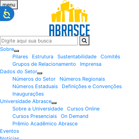
menu
Sobre
Pilares
Estrutura
Sustentabilidade
Comitês
Grupos de Relacionamento
Imprensa
Dados do Setor
Números do Setor
Números Regionais
Números Estaduais
Definições e Convenções
Inaugurações
Universidade Abrasce
Sobre a Universidade
Cursos Online
Cursos Presenciais
On Demand
Prêmio Acadêmico Abrasce
Eventos
Notícias